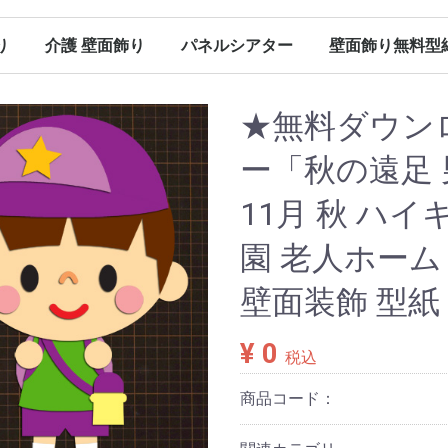
り
介護 壁面飾り
パネルシアター
壁面飾り無料型
（保育）
（保育）
（保育）
（保育）
ン（保育）
ンダー
春の壁面飾り（介護）
夏の壁面飾り（介護）
秋の壁面飾り（介護）
冬の壁面飾り（介護）
オールシーズン（介護）
その他
春のパネルシアター
夏のパネルシアター
秋のパネルシアター
冬のパネルシアター
パネルシアター 型紙
Ｐペーパー販売
春に使える型紙
夏に使える型紙
秋に使える型紙
冬に使える型紙
オールシーズン（パネルシアター）
★無料ダウン
ー「秋の遠足 
11月 秋 ハイ
園 老人ホーム
壁面装飾 型紙
¥ 0
税込
商品コード：