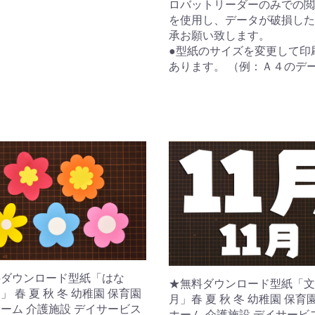
ロバットリーダーのみでの閲
を使用し、データが破損した
承お願い致します。
●型紙のサイズを変更して印
あります。 （例：Ａ４のデ
料ダウンロード型紙「はな
★無料ダウンロード型紙「文字
」 春 夏 秋 冬 幼稚園 保育園
月」春 夏 秋 冬 幼稚園 保育
ーム 介護施設 デイサービス
ホーム 介護施設 デイサービ