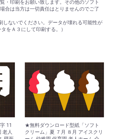
覧・印刷をお願い致します。その他のソフト
場合は当方は一切責任はとりませんのでご了
刷しないでください。データが壊れる可能性が
ータをＡ３にして印刷する。）
 11
★無料ダウンロード型紙「ソフト
園 老人
クリーム」夏 ７月 ８月 アイスクリ
ス 壁面
ーム 幼稚園 保育園 老人ホーム 介