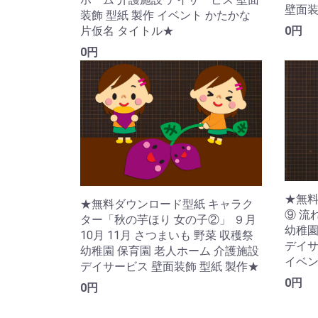
壁面装
装飾 型紙 製作 イベント かたかな
片仮名 タイトル★
0円
0円
★無
★無料ダウンロード型紙 キャラク
⑨ 流
ター「秋の芋ほり 女の子②」 ９月
幼稚園
10月 11月 さつまいも 野菜 収穫祭
デイサ
幼稚園 保育園 老人ホーム 介護施設
イベン
デイサービス 壁面装飾 型紙 製作★
0円
0円