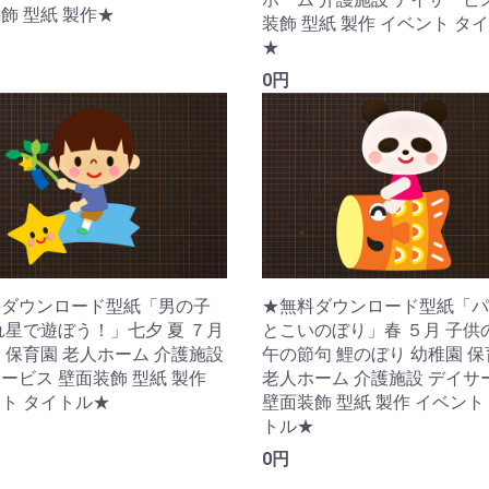
飾 型紙 製作★
装飾 型紙 製作 イベント タ
★
0円
料ダウンロード型紙「男の子
★無料ダウンロード型紙「パ
れ星で遊ぼう！」七夕 夏 ７月
とこいのぼり」春 ５月 子供
 保育園 老人ホーム 介護施設
午の節句 鯉のぼり 幼稚園 
ービス 壁面装飾 型紙 製作
老人ホーム 介護施設 デイサ
ト タイトル★
壁面装飾 型紙 製作 イベント
トル★
0円