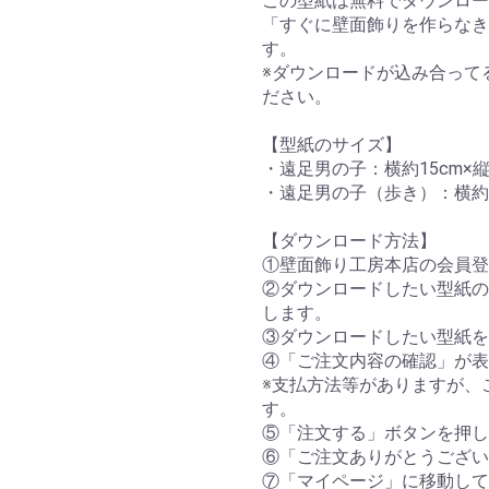
この型紙は無料でダウンロー
「すぐに壁面飾りを作らなき
す。
※ダウンロードが込み合って
ださい。
【型紙のサイズ】
・遠足男の子：横約15cm×縦
・遠足男の子（歩き）：横約14
【ダウンロード方法】
①壁面飾り工房本店の会員登
②ダウンロードしたい型紙の
します。
③ダウンロードしたい型紙を
④「ご注文内容の確認」が表
※支払方法等がありますが、
す。
⑤「注文する」ボタンを押し
⑥「ご注文ありがとうござい
⑦「マイページ」に移動して