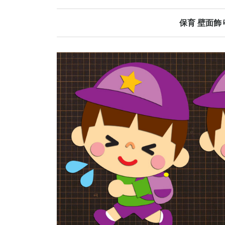
保育 壁面飾
春の壁面飾り
夏の壁面飾り
秋の壁面飾り
冬の壁面飾り
オールシーズ
誕生日表
当番表
日めくりカレ
その他