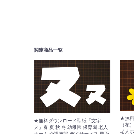
関連商品一覧
★無
★無料ダウンロード型紙「文字
（花）
ヌ」春 夏 秋 冬 幼稚園 保育園 老人
老人ホ
ホーム 介護施設 デイサービス 壁面