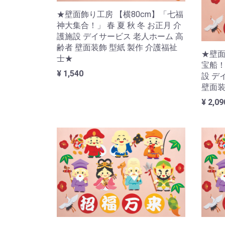
★壁面飾り工房 【横80cm】「七福
神大集合！」 春 夏 秋 冬 お正月 介
護施設 デイサービス 老人ホーム 高
齢者 壁面装飾 型紙 製作 介護福祉
★壁面
士★
宝船！
¥ 1,540
設 デ
壁面装
¥ 2,09