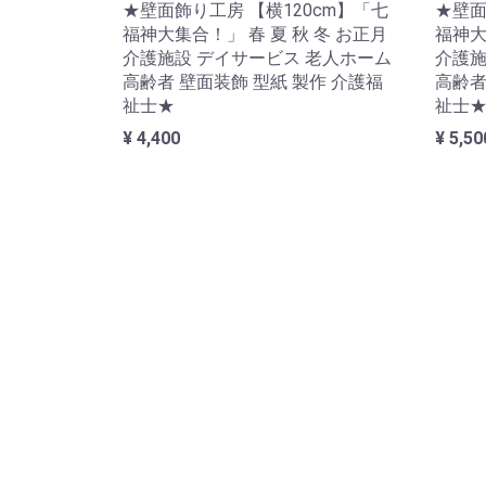
★壁面飾り工房 【横120cm】「七
★壁面
福神大集合！」 春 夏 秋 冬 お正月
福神大
介護施設 デイサービス 老人ホーム
介護施
高齢者 壁面装飾 型紙 製作 介護福
高齢者
祉士★
祉士
¥ 4,400
¥ 5,50