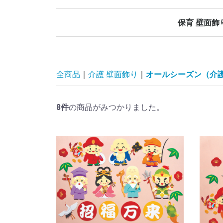
保育 壁面飾
春の壁面飾り
夏の壁面飾り
秋の壁面飾り
冬の壁面飾り
オールシーズ
誕生日表
当番表
日めくりカレ
その他
全商品
介護 壁面飾り
オールシーズン（介
8
件
の商品がみつかりました。