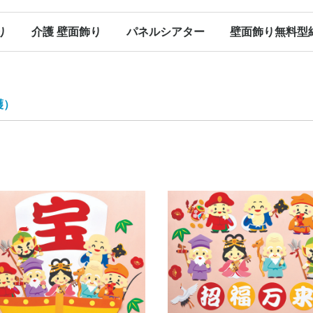
り
介護 壁面飾り
パネルシアター
壁面飾り無料型
（保育）
（保育）
（保育）
（保育）
ン（保育）
ンダー
春の壁面飾り（介護）
夏の壁面飾り（介護）
秋の壁面飾り（介護）
冬の壁面飾り（介護）
オールシーズン（介護）
その他
春のパネルシアター
夏のパネルシアター
秋のパネルシアター
冬のパネルシアター
パネルシアター 型紙
Ｐペーパー販売
春に使える型紙
夏に使える型紙
秋に使える型紙
冬に使える型紙
オールシーズン（パネルシアター）
護）