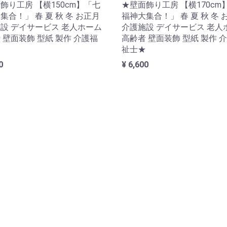
飾り工房 【横150cm】「七
★壁面飾り工房 【横170cm
集合！」 春 夏 秋 冬 お正月
福神大集合！」 春 夏 秋 冬 
設 デイサービス 老人ホーム
介護施設 デイサービス 老人
 壁面装飾 型紙 製作 介護福
高齢者 壁面装飾 型紙 製作 
★
祉士★
0
¥ 6,600