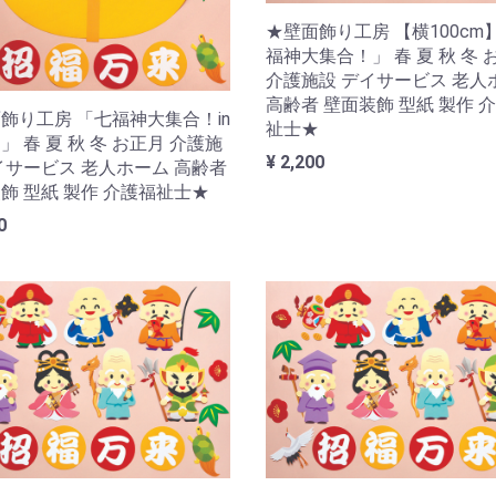
★壁面飾り工房 【横100cm
福神大集合！」 春 夏 秋 冬 
介護施設 デイサービス 老人
高齢者 壁面装飾 型紙 製作 
飾り工房 「七福神大集合！in
祉士★
」 春 夏 秋 冬 お正月 介護施
¥ 2,200
イサービス 老人ホーム 高齢者
飾 型紙 製作 介護福祉士★
0