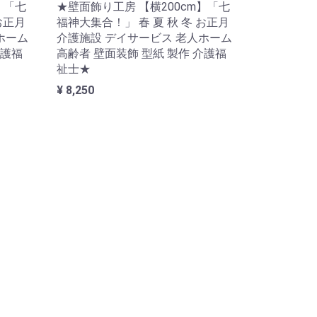
】「七
★壁面飾り工房 【横200cm】「七
お正月
福神大集合！」 春 夏 秋 冬 お正月
ホーム
介護施設 デイサービス 老人ホーム
介護福
高齢者 壁面装飾 型紙 製作 介護福
祉士★
¥ 8,250