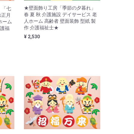
★壁面飾り工房「季節の夕暮れ」
】「七
春 夏 秋 介護施設 デイサービス 老
お正月
人ホーム 高齢者 壁面装飾 型紙 製
ホーム
作 介護福祉士★
介護福
¥ 2,530