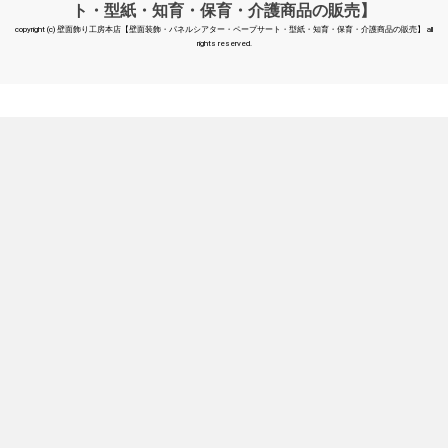
ト・型紙・知育・保育・介護商品の販売】
copyright (c) 壁面飾り工房本店【壁面装飾・パネルシアター・ペープサート・型紙・知育・保育・介護商品の販売】 all
rights reserved.