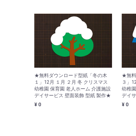
★無料ダウンロード型紙「冬の木
★無
１」12月 １月 ２月 冬 クリスマス
３」1
幼稚園 保育園 老人ホーム 介護施設
幼稚園
デイサービス 壁面装飾 型紙 製作★
デイサ
¥ 0
¥ 0