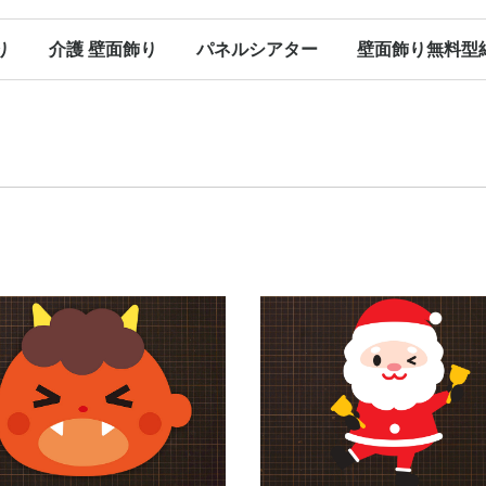
り
介護 壁面飾り
パネルシアター
壁面飾り無料型
（保育）
（保育）
（保育）
（保育）
ン（保育）
ンダー
春の壁面飾り（介護）
夏の壁面飾り（介護）
秋の壁面飾り（介護）
冬の壁面飾り（介護）
オールシーズン（介護）
その他
春のパネルシアター
夏のパネルシアター
秋のパネルシアター
冬のパネルシアター
パネルシアター 型紙
Ｐペーパー販売
春に使える型紙
夏に使える型紙
秋に使える型紙
冬に使える型紙
オールシーズン（パネルシアター）