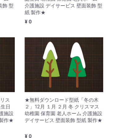
装飾 型
介護施設 デイサービス 壁面装飾 型
紙 製作★
¥ 0
リス
★無料ダウンロード型紙「冬の木
誕生日
２」12月 １月 ２月 冬 クリスマス
介護施設
幼稚園 保育園 老人ホーム 介護施設
 製作★
デイサービス 壁面装飾 型紙 製作★
¥ 0