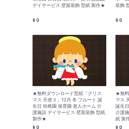
装飾 
デイサービス 壁面装飾 型紙 製作★
¥ 0
¥ 0
★無料ダウンロード型紙「クリス
★無
マス 天使３」12月 冬 フルート 誕
マス 
生日 幼稚園 保育園 老人ホーム 介
誕生日
護施設 デイサービス 壁面装飾 型紙
介護施
製作★
紙 製
¥ 0
¥ 0