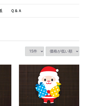
紙
Ｑ＆Ａ
オールシーズン使える型紙