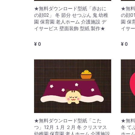
★無料ダウンロード型紙「赤おに
★無
の顔02」 冬 節分 せつぶん 鬼 幼稚
の顔0
園 保育園 老人ホーム 介護施設 デ
園 保
イサービス 壁面装飾 型紙 製作★
イサー
¥ 0
¥ 0
★無
★無料ダウンロード型紙「こた
冬 て
つ」12月 １月 ２月 冬 クリスマス
ホーム
幼稚園 保育園 老人ホーム 介護施設