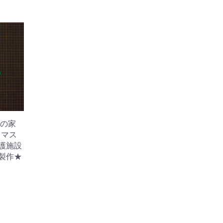
の家
スマス
介護施設
 製作★