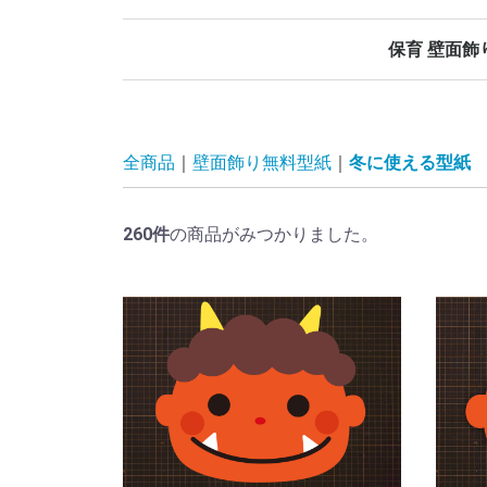
保育 壁面飾
春の壁面飾り
夏の壁面飾り
秋の壁面飾り
冬の壁面飾り
オールシーズ
誕生日表
当番表
日めくりカレ
その他
全商品
壁面飾り無料型紙
冬に使える型紙
260
件
の商品がみつかりました。