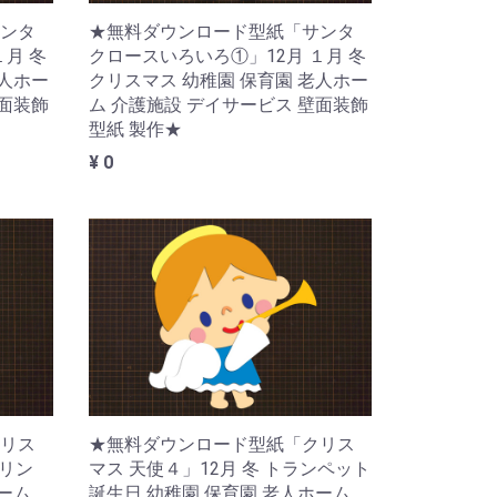
ンタ
★無料ダウンロード型紙「サンタ
１月 冬
クロースいろいろ①」12月 １月 冬
老人ホー
クリスマス 幼稚園 保育園 老人ホー
壁面装飾
ム 介護施設 デイサービス 壁面装飾
型紙 製作★
¥ 0
リス
★無料ダウンロード型紙「クリス
オリン
マス 天使４」12月 冬 トランペット
ホーム
誕生日 幼稚園 保育園 老人ホーム