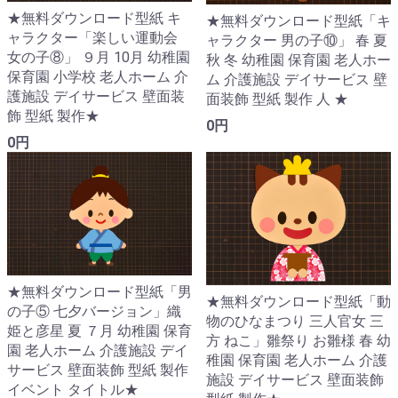
★無料ダウンロード型紙 キ
★無料ダウンロード型紙「キ
ャラクター「楽しい運動会
ャラクター 男の子⑩」 春 夏
女の子⑧」 ９月 10月 幼稚園
秋 冬 幼稚園 保育園 老人ホー
保育園 小学校 老人ホーム 介
ム 介護施設 デイサービス 壁
護施設 デイサービス 壁面装
面装飾 型紙 製作 人 ★
飾 型紙 製作★
0円
0円
★無料ダウンロード型紙「男
★無料ダウンロード型紙「動
の子⑤ 七夕バージョン」織
物のひなまつり 三人官女 三
姫と彦星 夏 ７月 幼稚園 保育
方 ねこ」雛祭り お雛様 春 幼
園 老人ホーム 介護施設 デイ
稚園 保育園 老人ホーム 介護
サービス 壁面装飾 型紙 製作
施設 デイサービス 壁面装飾
イベント タイトル★