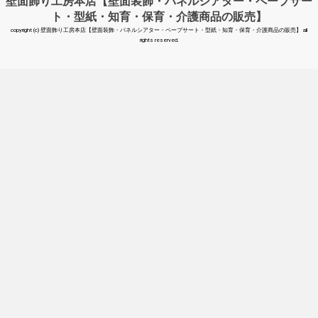
壁面飾り工房本店【壁面装飾・パネルシアター・ペープサー
ト・型紙・知育・保育・介護商品の販売】
copyright (c) 壁面飾り工房本店【壁面装飾・パネルシアター・ペープサート・型紙・知育・保育・介護商品の販売】 all
rights reserved.