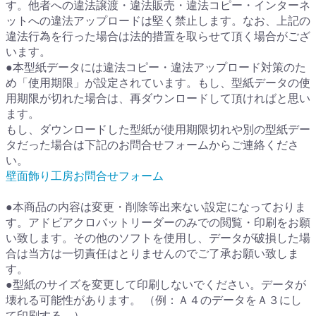
す。他者への違法譲渡・違法販売・違法コピー・インターネ
ットへの違法アップロードは堅く禁止します。なお、上記の
違法行為を行った場合は法的措置を取らせて頂く場合がござ
います。
●本型紙データには違法コピー・違法アップロード対策のた
め「使用期限」が設定されています。もし、型紙データの使
用期限が切れた場合は、再ダウンロードして頂ければと思い
ます。
もし、ダウンロードした型紙が使用期限切れや別の型紙デー
タだった場合は下記のお問合せフォームからご連絡くださ
い。
壁面飾り工房お問合せフォーム
●本商品の内容は変更・削除等出来ない設定になっておりま
す。アドビアクロバットリーダーのみでの閲覧・印刷をお願
い致します。その他のソフトを使用し、データが破損した場
合は当方は一切責任はとりませんのでご了承お願い致しま
す。
●型紙のサイズを変更して印刷しないでください。データが
壊れる可能性があります。 （例：Ａ４のデータをＡ３にし
て印刷する。）