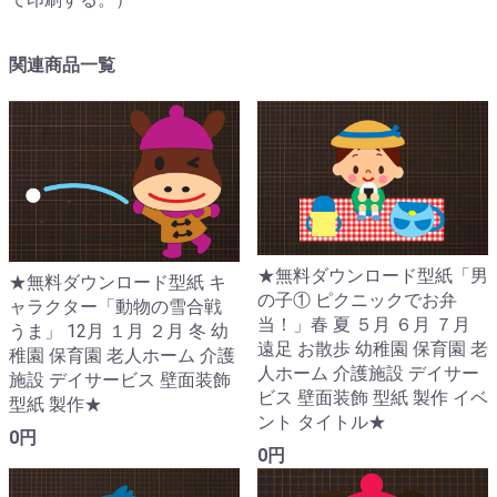
関連商品一覧
★無料ダウンロード型紙「男
★無料ダウンロード型紙 キ
の子① ピクニックでお弁
ャラクター「動物の雪合戦
当！」春 夏 ５月 ６月 ７月
うま」 12月 １月 ２月 冬 幼
遠足 お散歩 幼稚園 保育園 老
稚園 保育園 老人ホーム 介護
人ホーム 介護施設 デイサー
施設 デイサービス 壁面装飾
ビス 壁面装飾 型紙 製作 イベ
型紙 製作★
ント タイトル★
0円
0円