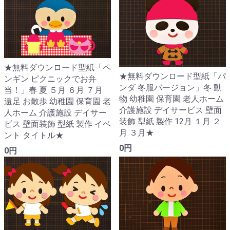
★無料ダウンロード型紙「ペ
★無料ダウンロード型紙「パ
ンギン ピクニックでお弁
ンダ 冬服バージョン」冬 動
当！」春 夏 ５月 ６月 ７月
物 幼稚園 保育園 老人ホーム
遠足 お散歩 幼稚園 保育園 老
介護施設 デイサービス 壁面
人ホーム 介護施設 デイサー
装飾 型紙 製作 12月 １月 ２
ビス 壁面装飾 型紙 製作 イベ
月 ３月★
ント タイトル★
0円
0円