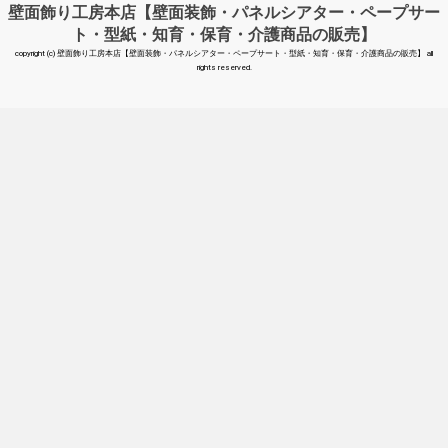
壁面飾り工房本店【壁面装飾・パネルシアター・ペープサー
ト・型紙・知育・保育・介護商品の販売】
copyright (c) 壁面飾り工房本店【壁面装飾・パネルシアター・ペープサート・型紙・知育・保育・介護商品の販売】 all
rights reserved.