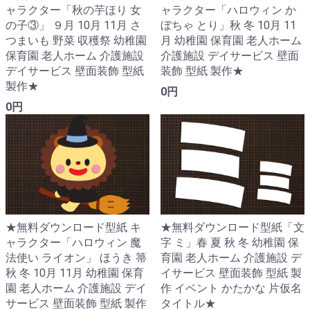
ャラクター「秋の芋ほり 女
ャラクター「ハロウィン か
の子③」 ９月 10月 11月 さ
ぼちゃ とり」秋 冬 10月 11
つまいも 野菜 収穫祭 幼稚園
月 幼稚園 保育園 老人ホーム
保育園 老人ホーム 介護施設
介護施設 デイサービス 壁面
デイサービス 壁面装飾 型紙
装飾 型紙 製作★
製作★
0円
0円
★無料ダウンロード型紙 キ
★無料ダウンロード型紙「文
ャラクター「ハロウィン 魔
字 ミ」春 夏 秋 冬 幼稚園 保
法使い ライオン」 ほうき 箒
育園 老人ホーム 介護施設 デ
秋 冬 10月 11月 幼稚園 保育
イサービス 壁面装飾 型紙 製
園 老人ホーム 介護施設 デイ
作 イベント かたかな 片仮名
サービス 壁面装飾 型紙 製作
タイトル★