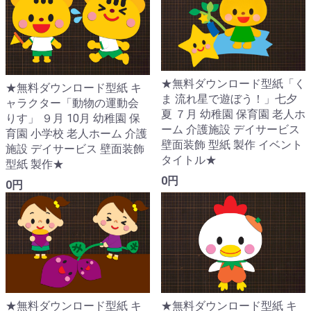
★無料ダウンロード型紙「く
★無料ダウンロード型紙 キ
ま 流れ星で遊ぼう！」七夕
ャラクター「動物の運動会
夏 ７月 幼稚園 保育園 老人ホ
りす」 ９月 10月 幼稚園 保
ーム 介護施設 デイサービス
育園 小学校 老人ホーム 介護
壁面装飾 型紙 製作 イベント
施設 デイサービス 壁面装飾
タイトル★
型紙 製作★
0円
0円
★無料ダウンロード型紙 キ
★無料ダウンロード型紙 キ