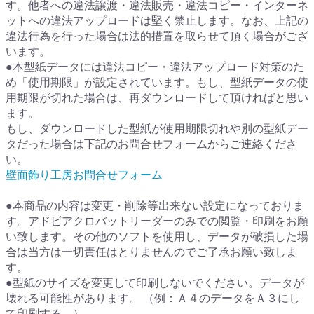
す。他者への違法譲渡・違法販売・違法コピー・インターネ
ットへの違法アップロードは堅く禁止します。なお、上記の
違法行為を行った場合は法的措置を取らせて頂く場合がござ
います。
●本型紙データには違法コピー・違法アップロード対策のた
め「使用期限」が設定されています。もし、型紙データの使
用期限が切れた場合は、再ダウンロードして頂ければと思い
ます。
もし、ダウンロードした型紙が使用期限切れや別の型紙デー
タだった場合は下記のお問合せフォームからご連絡くださ
い。
壁面飾り工房お問合せフォーム
●本商品の内容は変更・削除等出来ない設定になっておりま
す。アドビアクロバットリーダーのみでの閲覧・印刷をお願
い致します。その他のソフトを使用し、データが破損した場
合は当方は一切責任はとりませんのでご了承お願い致しま
す。
●型紙のサイズを変更して印刷しないでください。データが
壊れる可能性があります。 （例：Ａ４のデータをＡ３にし
て印刷する。）