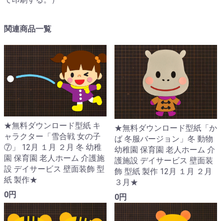
関連商品一覧
★無料ダウンロード型紙 キ
★無料ダウンロード型紙「か
ャラクター「雪合戦 女の子
ば 冬服バージョン」冬 動物
⑦」 12月 １月 ２月 冬 幼稚
幼稚園 保育園 老人ホーム 介
園 保育園 老人ホーム 介護施
護施設 デイサービス 壁面装
設 デイサービス 壁面装飾 型
飾 型紙 製作 12月 １月 ２月
紙 製作★
３月★
0円
0円