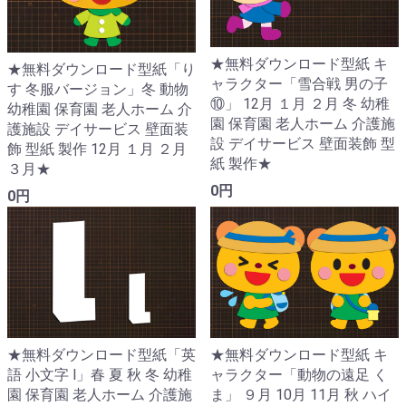
★無料ダウンロード型紙 キ
★無料ダウンロード型紙「り
ャラクター「雪合戦 男の子
す 冬服バージョン」冬 動物
⑩」 12月 １月 ２月 冬 幼稚
幼稚園 保育園 老人ホーム 介
園 保育園 老人ホーム 介護施
護施設 デイサービス 壁面装
設 デイサービス 壁面装飾 型
飾 型紙 製作 12月 １月 ２月
紙 製作★
３月★
0円
0円
★無料ダウンロード型紙「英
★無料ダウンロード型紙 キ
語 小文字 l」春 夏 秋 冬 幼稚
ャラクター「動物の遠足 く
園 保育園 老人ホーム 介護施
ま」 ９月 10月 11月 秋 ハイ