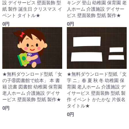
設 デイサービス 壁面装飾 型
キング 登山 幼稚園 保育園 老
紙 製作 誕生日 クリスマス イ
人ホーム 介護施設 デイサー
ベント タイトル★
ビス 壁面装飾 型紙 製作★
0円
0円
★無料ダウンロード型紙「女
★無料ダウンロード型紙「文
の子⑧図書館で絵本」 本 書
字 ニ」春 夏 秋 冬 幼稚園 保
籍 読書 図書館 幼稚園 保育園
育園 老人ホーム 介護施設 デ
老人ホーム 介護施設 デイサ
イサービス 壁面装飾 型紙 製
ービス 壁面装飾 型紙 製作★
作 イベント かたかな 片仮名
タイトル★
0円
0円