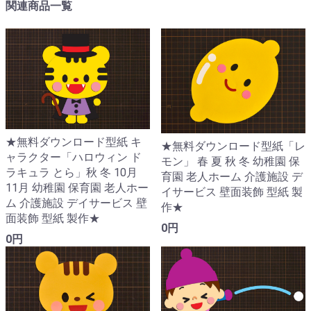
関連商品一覧
★無料ダウンロード型紙 キ
★無料ダウンロード型紙「レ
ャラクター「ハロウィン ド
モン」 春 夏 秋 冬 幼稚園 保
ラキュラ とら」秋 冬 10月
育園 老人ホーム 介護施設 デ
11月 幼稚園 保育園 老人ホー
イサービス 壁面装飾 型紙 製
ム 介護施設 デイサービス 壁
作★
面装飾 型紙 製作★
0円
0円