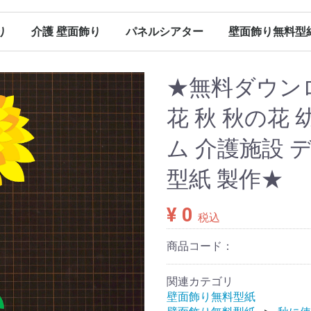
り
介護 壁面飾り
パネルシアター
壁面飾り無料型
（保育）
（保育）
（保育）
（保育）
ン（保育）
ンダー
春の壁面飾り（介護）
夏の壁面飾り（介護）
秋の壁面飾り（介護）
冬の壁面飾り（介護）
オールシーズン（介護）
その他
春のパネルシアター
夏のパネルシアター
秋のパネルシアター
冬のパネルシアター
パネルシアター 型紙
Ｐペーパー販売
春に使える型紙
夏に使える型紙
秋に使える型紙
冬に使える型紙
オールシーズン（パネルシアター）
★無料ダウン
花 秋 秋の花
ム 介護施設 
型紙 製作★
¥ 0
税込
商品コード：
関連カテゴリ
壁面飾り無料型紙