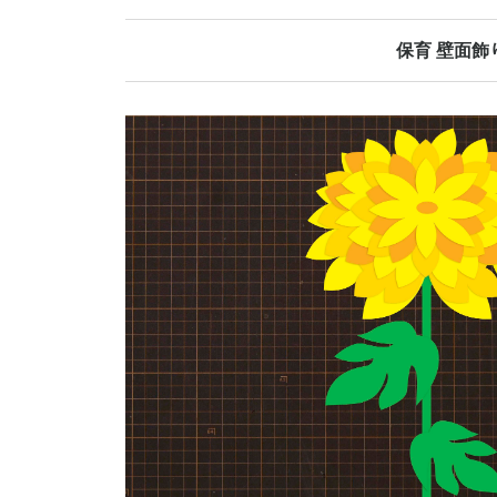
保育 壁面飾
春の壁面飾り
夏の壁面飾り
秋の壁面飾り
冬の壁面飾り
オールシーズ
誕生日表
当番表
日めくりカレ
その他