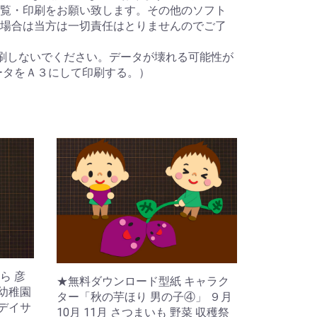
覧・印刷をお願い致します。その他のソフト
場合は当方は一切責任はとりませんのでご了
刷しないでください。データが壊れる可能性が
ータをＡ３にして印刷する。）
ら 彦
★無料ダウンロード型紙 キャラク
 幼稚園
ター「秋の芋ほり 男の子④」 ９月
 デイサ
10月 11月 さつまいも 野菜 収穫祭