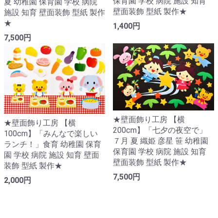
保育園 学校 病院 施設 知育
夏 幼稚園 保育園 学校 病院
壁面装飾 型紙 製作★
施設 知育 壁面装飾 型紙 製作
★
1,400円
7,500円
★壁面飾り工房 【横
★壁面飾り工房 【横
200cm】「七夕の夜空で」
100cm】「みんなで楽しい
７月 夏 織姫 彦星 笹 幼稚園
ランチ！」食育 幼稚園 保育
保育園 学校 病院 施設 知育
園 学校 病院 施設 知育 壁面
壁面装飾 型紙 製作★
装飾 型紙 製作★
7,500円
2,000円