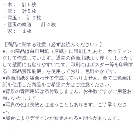
・木： 計６枚
・雪： 計５枚
・雪玉： 計９枚
・雪玉の軌道： 計４枚
・家： １枚
【商品に関する注意（必ずお読みください）】
●この商品は白画用紙（厚紙）に印刷したあと、カッティン
グして作成しています。通常の色画用紙より厚く、しっかり
して壁面にも貼りやすいです。印刷にはポスター等を印刷す
る「高品質印刷機」を使用しており、色鮮やかです。
●色画用紙を組合わせて作成しておりません。全てに色画用
紙を使用した商品をご希望の方はご注意ください。
●背景の青画用紙は添付致しません。お手数ですがご用意お
願いいたします。
●写真の色は実物とは違うこともあります。ご了承くださ
い。
●場合によりデザインが変更される可能性があります。