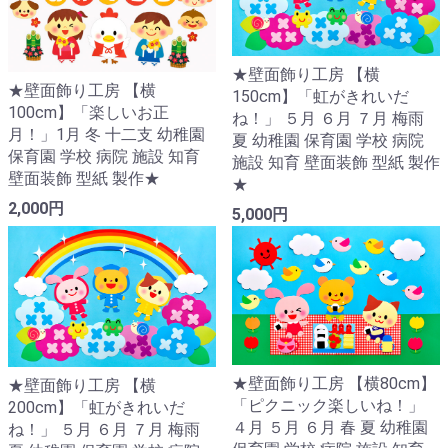
★壁面飾り工房 【横
★壁面飾り工房 【横
150cm】「虹がきれいだ
100cm】「楽しいお正
ね！」 ５月 ６月 ７月 梅雨
月！」1月 冬 十二支 幼稚園
夏 幼稚園 保育園 学校 病院
保育園 学校 病院 施設 知育
施設 知育 壁面装飾 型紙 製作
壁面装飾 型紙 製作★
★
2,000円
5,000円
★壁面飾り工房 【横80cm】
★壁面飾り工房 【横
「ピクニック楽しいね！」
200cm】「虹がきれいだ
４月 ５月 ６月 春 夏 幼稚園
ね！」 ５月 ６月 ７月 梅雨