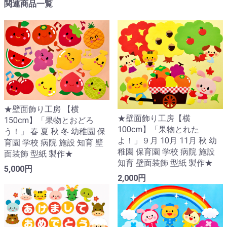
関連商品一覧
★壁面飾り工房 【横
★壁面飾り工房【横
150cm】「果物とおどろ
100cm】「果物とれた
う！」 春 夏 秋 冬 幼稚園 保
よ！」９月 10月 11月 秋 幼
育園 学校 病院 施設 知育 壁
稚園 保育園 学校 病院 施設
面装飾 型紙 製作★
知育 壁面装飾 型紙 製作★
5,000円
2,000円