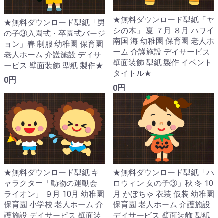
★無料ダウンロード型紙「ヤ
★無料ダウンロード型紙「男
シの木」 夏 ７月 ８月 ハワイ
の子③入園式・卒園式バージ
南国 海 幼稚園 保育園 老人ホ
ョン」春 制服 幼稚園 保育園
ーム 介護施設 デイサービス
老人ホーム 介護施設 デイサ
壁面装飾 型紙 製作 イベント
ービス 壁面装飾 型紙 製作★
タイトル★
0円
0円
★無料ダウンロード型紙 キ
★無料ダウンロード型紙「ハ
ャラクター「動物の運動会
ロウィン 女の子③」秋 冬 10
ライオン」 ９月 10月 幼稚園
月 かぼちゃ 衣装 仮装 幼稚園
保育園 小学校 老人ホーム 介
保育園 老人ホーム 介護施設
護施設 デイサービス 壁面装
デイサービス 壁面装飾 型紙