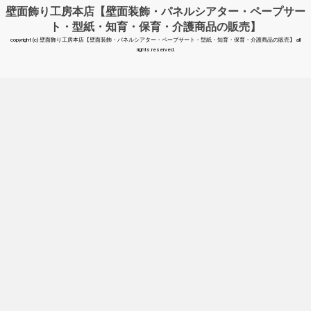
壁面飾り工房本店【壁面装飾・パネルシアター・ペープサー
ト・型紙・知育・保育・介護商品の販売】
copyright (c) 壁面飾り工房本店【壁面装飾・パネルシアター・ペープサート・型紙・知育・保育・介護商品の販売】 all
rights reserved.