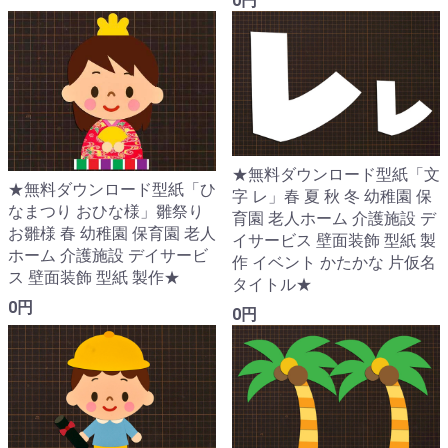
0円
★無料ダウンロード型紙「文
★無料ダウンロード型紙「ひ
字 レ」春 夏 秋 冬 幼稚園 保
なまつり おひな様」雛祭り
育園 老人ホーム 介護施設 デ
お雛様 春 幼稚園 保育園 老人
イサービス 壁面装飾 型紙 製
ホーム 介護施設 デイサービ
作 イベント かたかな 片仮名
ス 壁面装飾 型紙 製作★
タイトル★
0円
0円