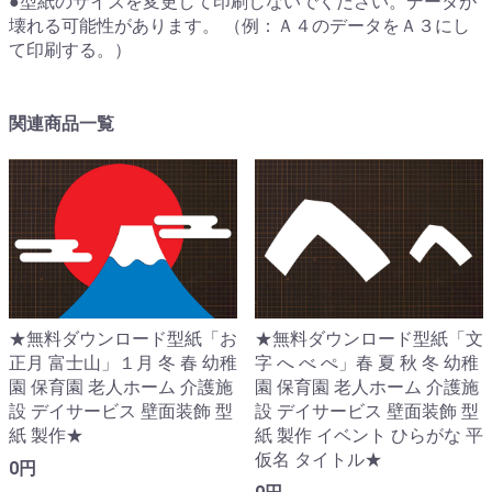
●型紙のサイズを変更して印刷しないでください。データが
壊れる可能性があります。 （例：Ａ４のデータをＡ３にし
て印刷する。）
関連商品一覧
★無料ダウンロード型紙「お
★無料ダウンロード型紙「文
正月 富士山」１月 冬 春 幼稚
字 へ べ ぺ」春 夏 秋 冬 幼稚
園 保育園 老人ホーム 介護施
園 保育園 老人ホーム 介護施
設 デイサービス 壁面装飾 型
設 デイサービス 壁面装飾 型
紙 製作★
紙 製作 イベント ひらがな 平
仮名 タイトル★
0円