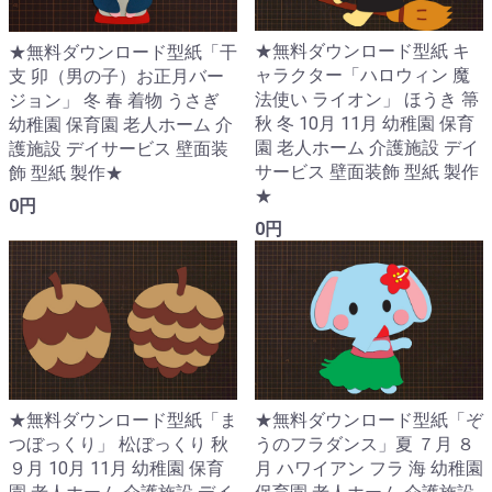
★無料ダウンロード型紙 キ
★無料ダウンロード型紙「干
ャラクター「ハロウィン 魔
支 卯（男の子）お正月バー
法使い ライオン」 ほうき 箒
ジョン」 冬 春 着物 うさぎ
秋 冬 10月 11月 幼稚園 保育
幼稚園 保育園 老人ホーム 介
園 老人ホーム 介護施設 デイ
護施設 デイサービス 壁面装
サービス 壁面装飾 型紙 製作
飾 型紙 製作★
★
0円
0円
★無料ダウンロード型紙「ま
★無料ダウンロード型紙「ぞ
つぼっくり」 松ぼっくり 秋
うのフラダンス」夏 ７月 ８
９月 10月 11月 幼稚園 保育
月 ハワイアン フラ 海 幼稚園