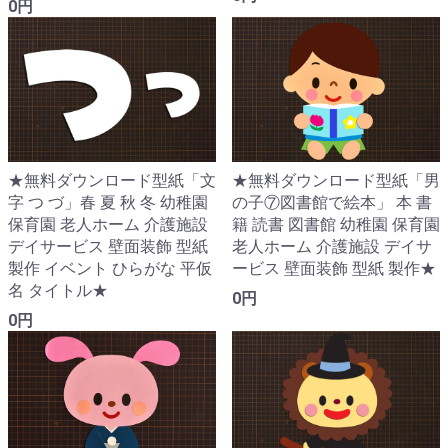
0円
★無料ダウンロード型紙「文
★無料ダウンロード型紙「男
字 つ づ」春 夏 秋 冬 幼稚園
の子⑦図書館で絵本」 本 書
保育園 老人ホーム 介護施設
籍 読書 図書館 幼稚園 保育園
デイサービス 壁面装飾 型紙
老人ホーム 介護施設 デイサ
製作 イベント ひらがな 平仮
ービス 壁面装飾 型紙 製作★
名 タイトル★
0円
0円