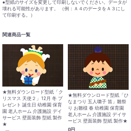
●型紙のサイズを変更して印刷しないでください。データが
壊れる可能性があります。 （例：Ａ４のデータをＡ３にし
て印刷する。）
関連商品一覧
★無料ダウンロード型紙「ク
★無料ダウンロード型紙「ひ
リスマス 天使２」12月 冬 プ
なまつり 五人囃子 笛」雛祭
レゼント 誕生日 幼稚園 保育
り お雛様 春 幼稚園 保育園
園 老人ホーム 介護施設 デイ
老人ホーム 介護施設 デイサ
サービス 壁面装飾 型紙 製作
ービス 壁面装飾 型紙 製作★
★
0円