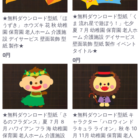
★無料ダウンロード型紙「く
★無料ダウンロード型紙「ほ
ま 流れ星で遊ぼう！」七夕
うずき」 ホウズキ 花 秋 幼稚
夏 ７月 幼稚園 保育園 老人ホ
園 保育園 老人ホーム 介護施
ーム 介護施設 デイサービス
設 デイサービス 壁面装飾 型
壁面装飾 型紙 製作 イベント
紙 製作★
タイトル★
0円
0円
★無料ダウンロード型紙「さ
★無料ダウンロード型紙 キ
るのフラダンス」夏 ７月 ８
ャラクター「ハロウィン ド
月 ハワイアン フラ 海 幼稚園
ラキュラ ライオン」秋 冬 10
保育園 老人ホーム 介護施設
月 11月 幼稚園 保育園 老人