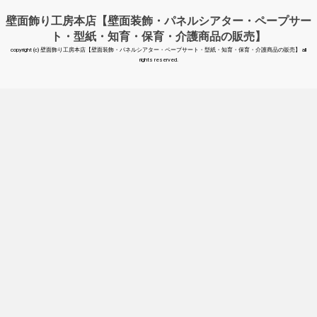
壁面飾り工房本店【壁面装飾・パネルシアター・ペープサー
ト・型紙・知育・保育・介護商品の販売】
copyright (c) 壁面飾り工房本店【壁面装飾・パネルシアター・ペープサート・型紙・知育・保育・介護商品の販売】 all
rights reserved.