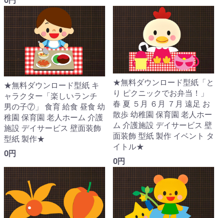
0円
★無料ダウンロード型紙「と
★無料ダウンロード型紙 キ
り ピクニックでお弁当！」
ャラクター「楽しいランチ
春 夏 ５月 ６月 ７月 遠足 お
男の子⑦」 食育 給食 昼食 幼
散歩 幼稚園 保育園 老人ホー
稚園 保育園 老人ホーム 介護
ム 介護施設 デイサービス 壁
施設 デイサービス 壁面装飾
面装飾 型紙 製作 イベント タ
型紙 製作★
イトル★
0円
0円