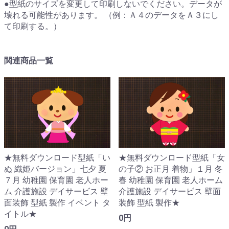
●型紙のサイズを変更して印刷しないでください。データが
壊れる可能性があります。 （例：Ａ４のデータをＡ３にし
て印刷する。）
関連商品一覧
★無料ダウンロード型紙「い
★無料ダウンロード型紙「女
ぬ 織姫バージョン」七夕 夏
の子② お正月 着物」１月 冬
７月 幼稚園 保育園 老人ホー
春 幼稚園 保育園 老人ホーム
ム 介護施設 デイサービス 壁
介護施設 デイサービス 壁面
面装飾 型紙 製作 イベント タ
装飾 型紙 製作★
イトル★
0円